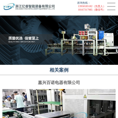
咨询热线：
联系我们
非标设备
13958185182（负责人）
18167317985（微信号）
CLOSE
装配线
提升机
智能装配线
链板线
相关案例
嘉兴百诺电器有限公司