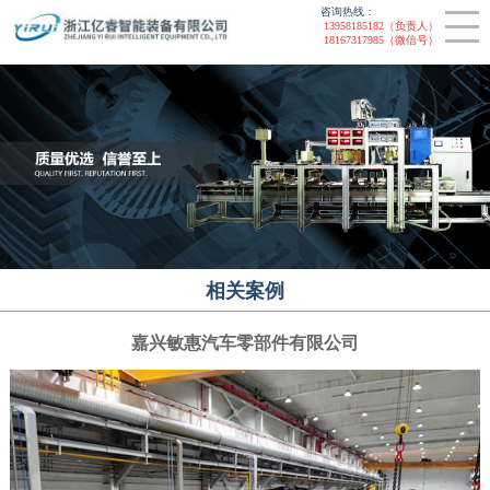
咨询热线：
联系我们
非标设备
13958185182（负责人）
18167317985（微信号）
CLOSE
装配线
提升机
智能装配线
链板线
相关案例
嘉兴敏惠汽车零部件有限公司