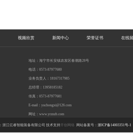
视频欣赏
新闻中心
荣誉证书
在线
地址：海宁市长安镇农发区春潮路28号
电话：
0573-87977680
业务负责人：18167317985
总经理：13958185182
传真：0573-87977681
E-mail：yuchongxi@126.com
网址：www.yrznzb.com
浙江亿睿智能装备有限公司 技术支持
开创网络
网站备案号：
浙ICP备14003351号-1