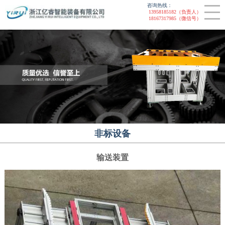
咨询热线：
联系我们
非标设备
13958185182（负责人）
18167317985（微信号）
CLOSE
装配线
提升机
智能装配线
链板线
非标设备
输送装置