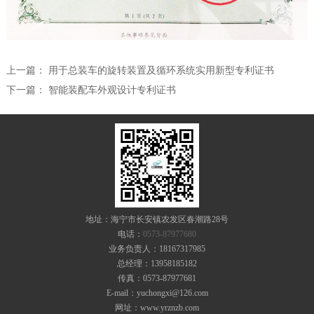
上一篇：
用于总装车的旋转装置及循环系统实用新型专利证书
下一篇：
智能装配车外观设计专利证书
地址：海宁市长安镇农发区春潮路28号
电话：
0573-87977680
业务负责人：18167317985
总经理：13958185182
传真：0573-87977681
E-mail：yuchongxi@126.com
网址：www.yrznzb.com