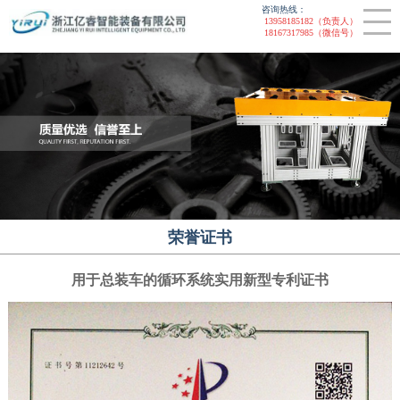
咨询热线：
联系我们
非标设备
13958185182（负责人）
18167317985（微信号）
CLOSE
装配线
提升机
智能装配线
链板线
荣誉证书
用于总装车的循环系统实用新型专利证书