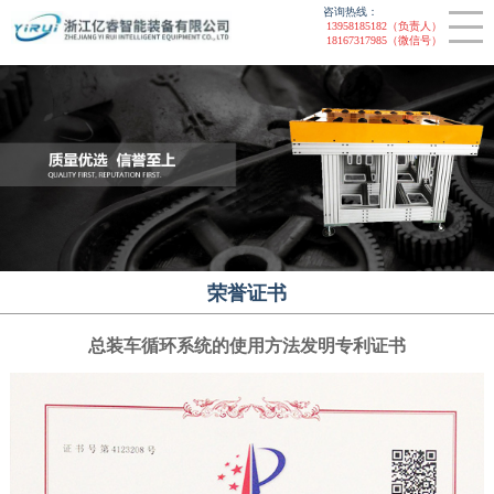
咨询热线：
联系我们
非标设备
13958185182（负责人）
18167317985（微信号）
CLOSE
装配线
提升机
智能装配线
链板线
荣誉证书
总装车循环系统的使用方法发明专利证书